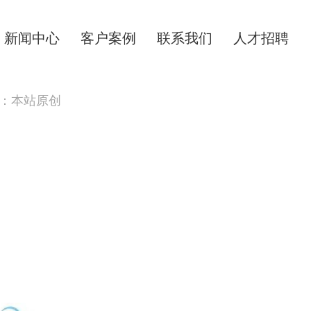
新闻中心
客户案例
联系我们
人才招聘
：本站原创