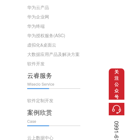
华为云产品
华为企业网
华为终端
华为授权服务(ASC)
虚拟化&桌面云
大数据应用产品及解决方案
软件开发
关
云睿服务
注
公
Wiseclo Service
众
号
软件定制开发
案例欣赏
Case
0991-6108888
云上数据中心