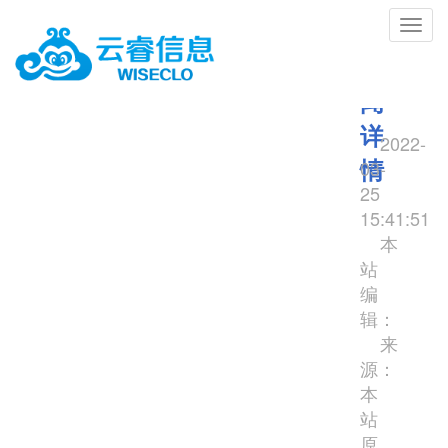
Toggle
naviga
新
闻
详
2022-
情
03-
25
15:41:51
本
站
编
辑：
来
源：
本
站
原