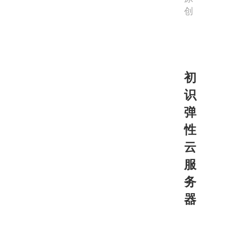
创
初
识
弹
性
云
服
务
器